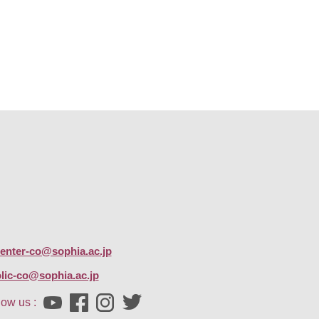
center-co@sophia.ac.jp
lic-co@sophia.ac.jp
low us :