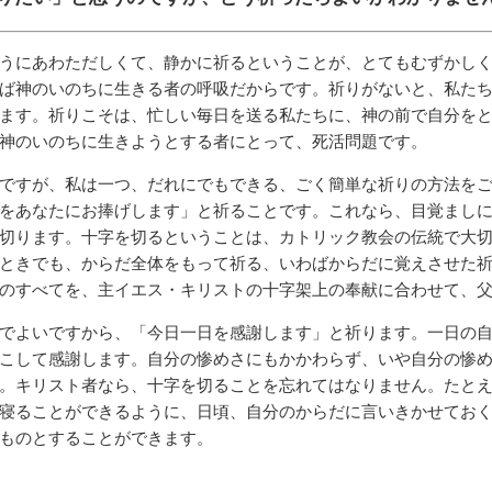
うにあわただしくて、静かに祈るということが、とてもむずかし
ば神のいのちに生きる者の呼吸だからです。祈りがないと、私た
ます。祈りこそは、忙しい毎日を送る私たちに、神の前で自分を
、神のいのちに生きようとする者にとって、死活問題です。
ですが、私は一つ、だれにでもできる、ごく簡単な祈りの方法を
をあなたにお捧げします」と祈ることです。これなら、目覚まし
切ります。十字を切るということは、カトリック教会の伝統で大
ときでも、からだ全体をもって祈る、いわばからだに覚えさせた
のすべてを、主イエス・キリストの十字架上の奉献に合わせて、
でよいですから、「今日一日を感謝します」と祈ります。一日の
こして感謝します。自分の惨めさにもかかわらず、いや自分の惨
。キリスト者なら、十字を切ることを忘れてはなりません。たと
寝ることができるように、日頃、自分のからだに言いきかせてお
ものとすることができます。