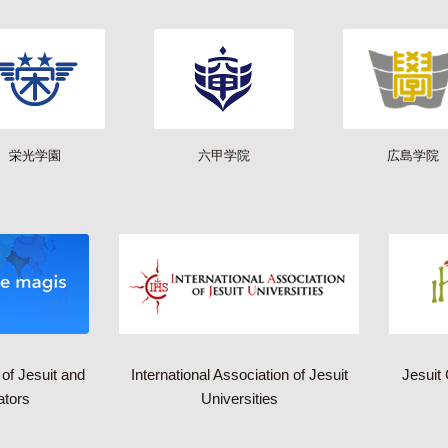
栄光学園
六甲学院
広島学院
of Jesuit and
International Association of Jesuit
Jesuit 
ators
Universities