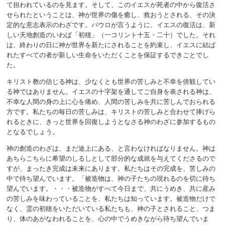
て担われているのを見ます。そして、このイエスが死者の中から復活さ
せられたということは、神が世界の傷を癒し、救おうとされる、その決
定的な意志表示のわざです。パウロが言うように、イエスの復活は、新
しい天地創造のいわば「初穂」（一コリント十五・二十）でした。それ
は、終わりの日に神が世界を新たにされることを約束し、イエスに結ば
れたすべての者が新しい生命をいただくことを保証するできごとでし
た。
キリスト教の信じる神は、少なくとも世界の苦しみと不幸を傍観してい
る神ではありません。イエスの十字架を通してご自身を表される神は、
不幸な人間の身の上に心を痛め、人間の苦しみを共に苦しんでおられる
方です。私たちの毎日の苦しみは、キリストの苦しみと合わせて捧げら
れるときに、きっと世界を回復しようとなさる神のわざに参加するもの
となるでしょう。
神の創造のわざは、まだ途上にある、と言わなければなりません。神は
あちらこちらに希望のしるしとして部分的な成就を与えてくださるので
すが、まったき完成は未来にあります。私たちはその完成を、苦しみの
中で待ち望んでいます。「被造物は、神の子たちの現れるのを切に待ち
望んでいます。・・・被造物がすべて今日まで、共にうめき、共に産み
の苦しみを味わっていることを、私たちは知っています。被造物だけで
なく、霊の初穂をいただいている私たちも、神の子とされること、つま
り、体のあがなわれることを、心の中でうめきながら待ち望んでいま