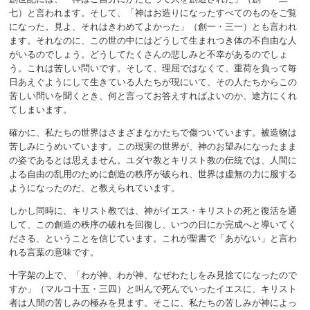
七）と言われます。そして、「神はお造りになったすべてのものをご覧
になった。見よ、それはきわめてよかった」（創一・三一）とも言われ
ます。それなのに、この世の中にはどうして生まれつき体の不自由な人
がいるのでしょう。どうしてたくさんの悲しみと不幸があるのでしょ
う。これは苦しい問いです。そして、理屈ではなくて、重荷を負って毎
日あえぐようにして生きている人たちが現にいて、その人たちからこの
苦しい問いを聞くとき、何と言ってお答えすればよいのか、途方にくれ
てしまいます。
確かに、私たちの世界はさまざまなかたちで傷ついています。被造物は
苦しみにうめいています。この現実の世界が、神のお望みになったまま
の姿であるとは思えません。ユダヤ教とキリスト教の伝統では、人間に
よる自由の乱用のために創造の秩序が破られ、世界は虚無の力に服する
ようになったのだ、と教えられています。
しかし同時に、キリスト教では、神がイエス・キリストの死と復活を通
して、この創造の秩序の破れを回復し、いつの日にか完成へと導いてく
ださる、ということを信じています。これが聖書で「あがない」と言わ
れる言葉の意味です。
十字架の上で、「わが神、わが神、なぜわたしをみ見捨てになったので
すか」（マルコ十五・三四）と叫んで死んでいったイエスに、キリスト
者は人間の苦しみの極みを見ます。そこに、私たちの苦しみが神によっ