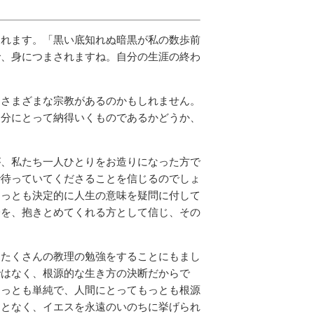
られます。「黒い底知れぬ暗黒が私の数歩前
で、身につまされますね。自分の生涯の終わ
、さまざまな宗教があるのかもしれません。
自分にとって納得いくものであるかどうか、
が、私たち一人ひとりをお造りになった方で
で待っていてくださることを信じるのでしょ
もっとも決定的に人生の意味を疑問に付して
分を、抱きとめてくれる方として信じ、その
、たくさんの教理の勉強をすることにもまし
ではなく、根源的な生き方の決断だからで
もっとも単純で、人間にとってもっとも根源
ことなく、イエスを永遠のいのちに挙げられ