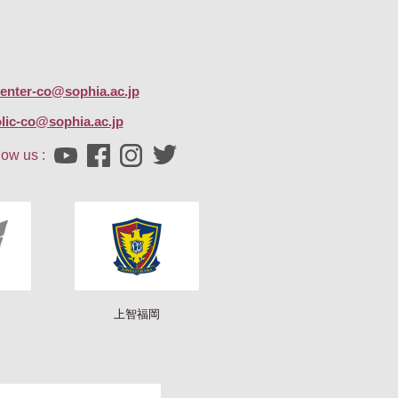
center-co@sophia.ac.jp
lic-co@sophia.ac.jp
low us :
上智福岡