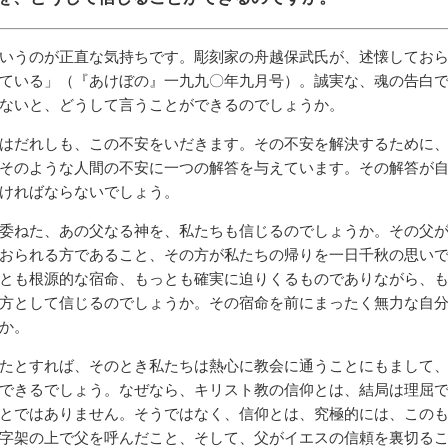
いうのが正直な気持ちです。彫刻家の舟越保武氏が、述懐してお
ている」（『あけぼの』一九九〇年九月号）。誠実な、魂の告白
ないと、どうして言うことができるのでしょうか。
はだれしも、この不安をいだきます。その不安を解決するために
そのような人間の不安に一つの解答を与えています。その解答が
ければならないでしょう。
委ねた、あの父なる神を、私たちも信じるのでしょうか。その父
おられる方であること、その方が私たちの帰りを一日千秋の思い
とも根源的な宿命、もっとも確実に迫りくるものでありながら、
方として信じるのでしょうか。その宿命を前にまったく無力な自
か。
たとすれば、そのとき私たちは熱心に教会に通うことにもまして
できるでしょう。なぜなら、キリスト教の信仰とは、結局は理屈
とではありません。そうではなく、信仰とは、究極的には、この
字架の上で父を呼んだこと、そして、父がイエスの信頼を裏切る